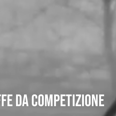
FFE DA COMPETIZIONE